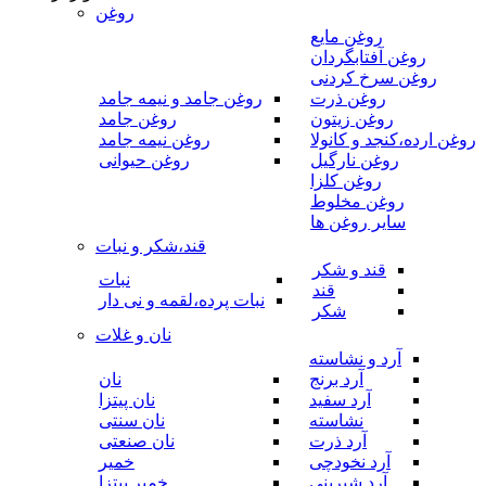
روغن
روغن مایع
روغن آفتابگردان
روغن سرخ کردنی
روغن ذرت
روغن جامد و نیمه جامد
روغن زیتون
روغن جامد
روغن ارده،کنجد و کانولا
روغن نیمه جامد
روغن نارگیل
روغن حیوانی
روغن کلزا
روغن مخلوط
سایر روغن ها
قند،شکر و نبات
قند و شکر
نبات
قند
نبات پرده،لقمه و نی دار
شکر
نان و غلات
آرد و نشاسته
آرد برنج
نان
آرد سفید
نان پیتزا
نشاسته
نان سنتی
آرد ذرت
نان صنعتی
آرد نخودچی
خمیر
آرد شیرینی
خمیر پیتزا