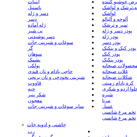
رص خوشبو کننده
آبنبات
ه،ترشک و لواشک
پاستیل
لواشک
دسر و ژله
آلوچه و آلبالو
دسر
تمبر و ترشک
ژله آماده
پودر دسر و ژله
نی شیر
پودر ژله
دسر نوشیدنی
پودر دسر
سوغات و شیرینی جات
پودر کیک و پنکیک
گز
پودر کیک
سوهان
پودر پنکیک
پشمک
حصولات صبحانه
پولکی
غلات صبحانه
حاجی بادام و نان قندی
شکلات صبحانه
شیرینی نخودچی و نان برنجی
کره بادام زمینی
قاووت
لوا ارده و شکری
حبه
شیره
شکر پنیر
مربا
معجون
عسل
سایر سوغات و شیرینی جات
تخم مرغ شانسی
تخم مرغ شانسی
چاشنی و ادویه جات
رب