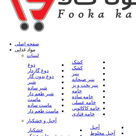
صفحه اصلی
مواد غذایی
لبنیات
کشک
دوغ
کشک
دوغ گازدار
پنیر
دوغ بدون گاز
پنیر صبحانه
شیر
پنیر پخت و پز
شیر ساده
خامه
شیر طعم دار
خامه ساده
ماست
خامه عسلی
ماست ساده
خامه کاکائویی
ماست طعم دار
خامه قنادی
آجیل و خشکبار
آجیل
خشکبار
آجیل مخلوط
میوه و صیفی جات خشک