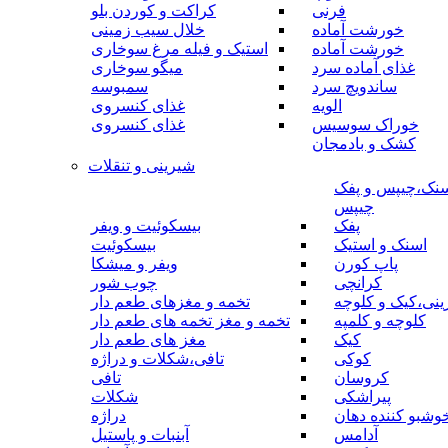
فرنی
کراکت و کوردن بلو
خورشت آماده
خلال سیب زمینی
خورشت آماده
استیک و فیله مرغ سوخاری
غذای آماده سرد
میگو سوخاری
ساندویچ سرد
سمبوسه
الویه
غذای کنسروی
خوراک سوسیس
غذای کنسروی
کشک و بادمجان
شیرینی و تنقلات
نک،چیپس و پفک
چیپس
پفک
بیسکوئیت و ویفر
اسنک و استیک
بیسکوئیت
پاپ کورن
ویفر و میشکا
کرانچی
چوب شور
نی،کیک و کلوچه
تخمه و مغزهای طعم دار
کلوچه و کلمپه
تخمه و مغز تخمه های طعم دار
کیک
مغز های طعم دار
کوکی
تافی،شکلات و دراژه
کروسان
تافی
پیراشکی
شکلات
وشبو کننده دهان
دراژه
آدامس
آبنبات و پاستیل