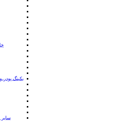
خا
بکینگ پودر،
سایر ا