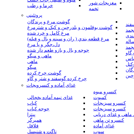
مغزیجات شور
خرما و رطب
تخمه
پروتئینی
گوشت مرغ و پرندگان
فند
گوشت بوقلمون و بلدرچین و کبک و شترمرغ
جمد
مرغ کامل و خرد شده
ندی
مرغ قطعه بندي ( ران و سينه و بال و فيله)
اله
دل،جگر و پا مرغ
جمد
جوجه و بال و بازو طعم دار شده
گاو
ماهی و میگو
باس
ماهی
کتل
میگو
گان
گوشت چرخ کرده
چین
چرخ کرده گوسفند و شتر و گاو
غذای آماده و کنسرویجات
کنسرو میوه
کمپوت
غذای نیمه آماده یخچالی
کنسرو سبزیجات
کباب
کنسرو سبزیجات
جوجه کباب
ماهی و غذای دریایی
پیتزا
کنسرو تن ماهی
همبرگر
غذای آماده
فلافل
سوپ
ناگت و شنیسل