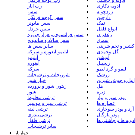
ادویه و چاشنی
رب گوجه فرنگی
ادویه دکاری
رب انار
زردچوبه
سس
دارچین
سس گوجه فرنگی
نمک
سس مایونز
انواع فلفل
سس خردل
زعفران
سس فرانسوی و هزار جزیره
سماق
سس سالاد و ساندویچ
کشیر و تخم شربتی
سایر سس ها
گل محمدی
آبلیمو،آبغوره و سرکه
آویشن
آبلیمو
زنجبیل
آبغوره
لیمو و گرد لیمو
سرکه
زرشک
شوریجات و ترشیجات
وانیل و جوش شیرین
خیار شور
هل
زیتون شور و پرورده
زیره
شور
پودر سیر و پیاز
ترشی مخلوط
عصاره ها
ترشی سیر و موسیر
آرد و پودر سوخاری
ترشی لیته
پودر نارگیل
ترشی بندری
دویه ها و چاشنی ها
ترشی فلفل
سایر ترشیجات
خواربار