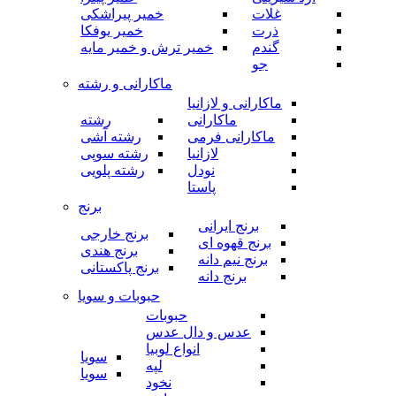
غلات
خمیر پیراشکی
ذرت
خمیر یوفکا
گندم
خمیر ترش و خمیر مایه
جو
ماکارانی و رشته
ماکارانی و لازانیا
ماکارانی
رشته
ماکارانی فرمی
رشته آشی
لازانیا
رشته سوپی
نودل
رشته پلویی
پاستا
برنج
برنج ایرانی
برنج خارجی
برنج قهوه ای
برنج هندی
برنج نیم دانه
برنج پاکستانی
برنج دانه
حبوبات و سویا
حبوبات
عدس و دال عدس
انواع لوبیا
سویا
لپه
سویا
نخود