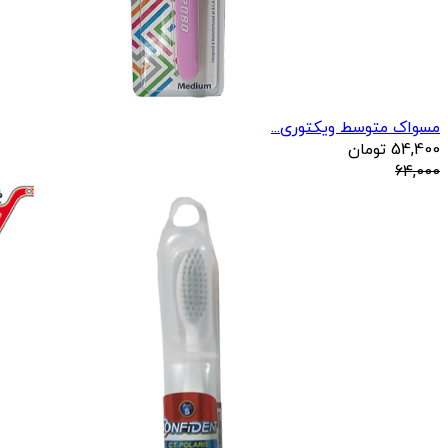
مسواک متوسط ویکتوری...
54,400
تومان
64,000