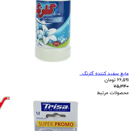
مایع سفید کننده گلرنگ...
66,591
تومان
75,340
محصولات مرتبط