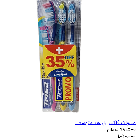
مسواک فلکسیبل هد متوسط...
981,500
تومان
1,020,000