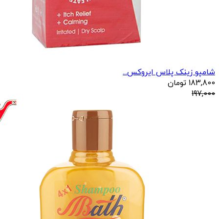
شامپو زینک پلاس ایروکس...
183,800
تومان
197,000