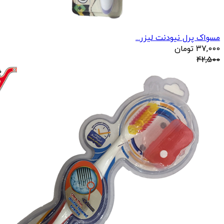
مسواک پرل نیودنت لیزر...
37,000
تومان
42,500