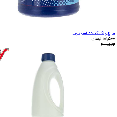
مایع پاک کننده اسیدی...
181,500
تومان
200,562