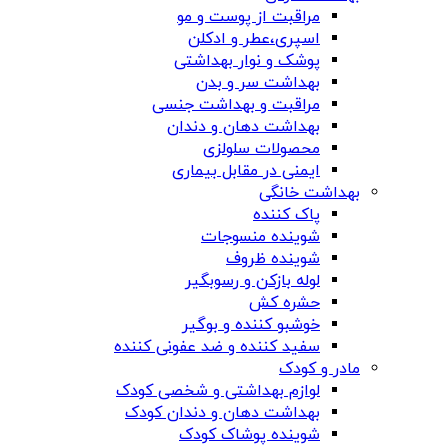
مراقبت از پوست و مو
اسپری،عطر و ادکلن
پوشک و نوار بهداشتی
بهداشت سر و بدن
مراقبت و بهداشت جنسی
بهداشت دهان و دندان
محصولات سلولزی
ایمنی در مقابل بیماری
بهداشت خانگی
پاک کننده
شوینده منسوجات
شوینده ظروف
لوله بازکن و رسوبگیر
حشره کش
خوشبو کننده و بوگیر
سفید کننده و ضد عفونی کننده
مادر و کودک
لوازم بهداشتی و شخصی کودک
بهداشت دهان و دندان کودک
شوینده پوشاک کودک