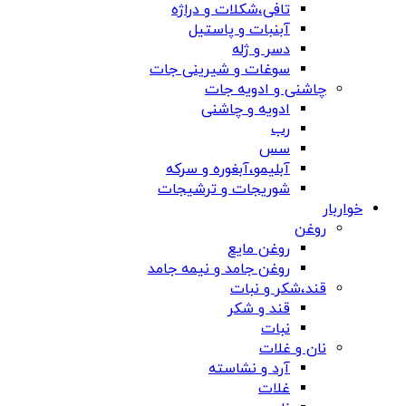
تافی،شکلات و دراژه
آبنبات و پاستیل
دسر و ژله
سوغات و شیرینی جات
چاشنی و ادویه جات
ادویه و چاشنی
رب
سس
آبلیمو،آبغوره و سرکه
شوریجات و ترشیجات
خواربار
روغن
روغن مایع
روغن جامد و نیمه جامد
قند،شکر و نبات
قند و شکر
نبات
نان و غلات
آرد و نشاسته
غلات