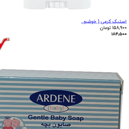
استیک کرمی ( خوشبو...
158,900
تومان
184,500