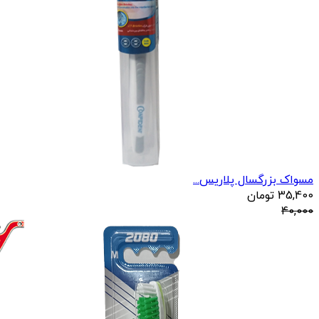
مسواک بزرگسال پلاریس...
35,400
تومان
40,000