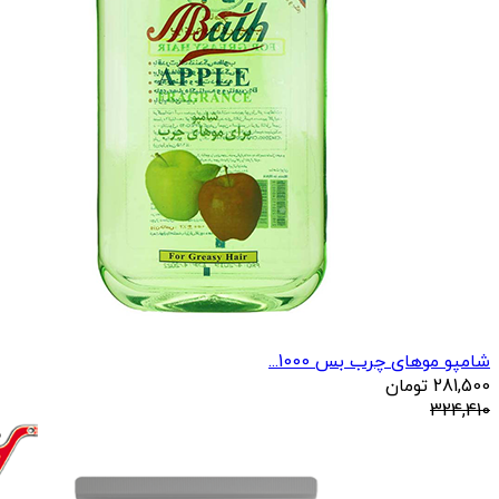
شامپو موهای چرب بس 1000...
281,500
تومان
324,410