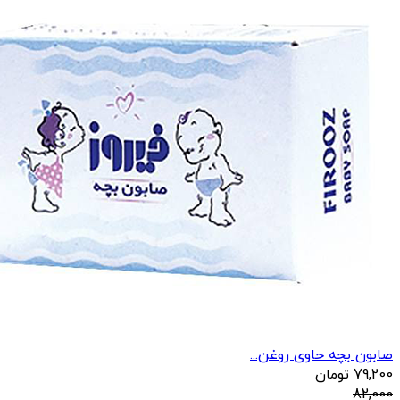
صابون بچه حاوی روغن...
79,200
تومان
82,000