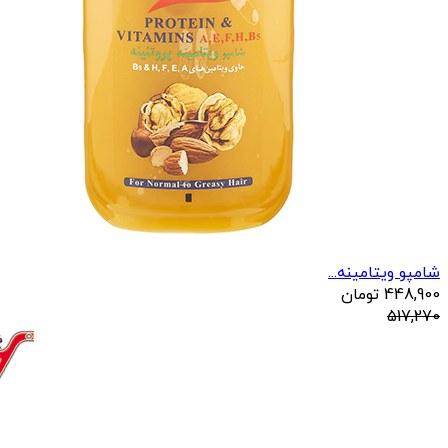
شامپو ویتامینه...
448,900
تومان
517,270