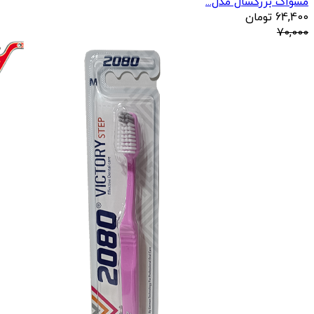
مسواک بزرگسال مدل...
64,400
تومان
70,000