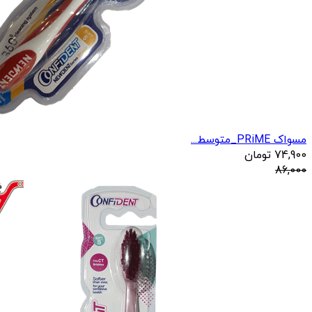
مسواک PRiME_متوسط...
74,900
تومان
86,000