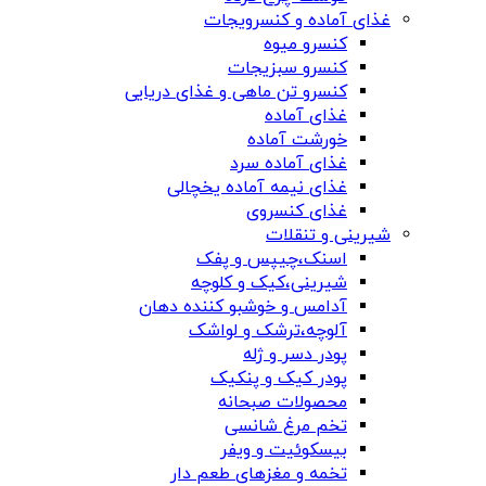
غذای آماده و کنسرویجات
کنسرو میوه
کنسرو سبزیجات
کنسرو تن ماهی و غذای دریایی
غذای آماده
خورشت آماده
غذای آماده سرد
غذای نیمه آماده یخچالی
غذای کنسروی
شیرینی و تنقلات
اسنک،چیپس و پفک
شیرینی،کیک و کلوچه
آدامس و خوشبو کننده دهان
آلوچه،ترشک و لواشک
پودر دسر و ژله
پودر کیک و پنکیک
محصولات صبحانه
تخم مرغ شانسی
بیسکوئیت و ویفر
تخمه و مغزهای طعم دار