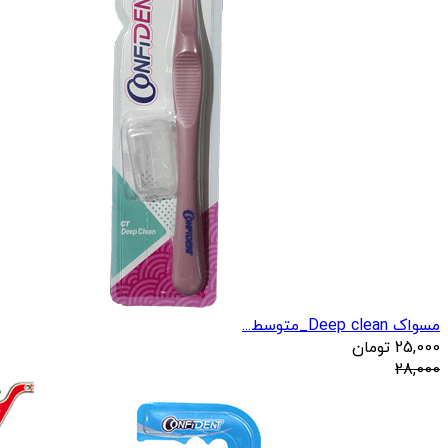
مسواک Deep clean_متوسط...
25,000
تومان
28,000