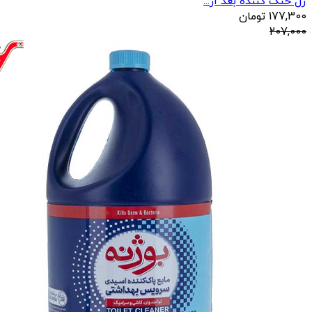
ژل خنک کننده بعد از...
177,300
تومان
207,000