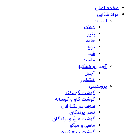
صفحه اصلی
مواد غذایی
لبنیات
کشک
پنیر
خامه
دوغ
شیر
ماست
آجیل و خشکبار
آجیل
خشکبار
پروتئینی
گوشت گوسفند
گوشت گاو و گوساله
سوسیس کالباس
تخم پرندگان
گوشت مرغ و پرندگان
ماهی و میگو
گوشت چرخ کرده