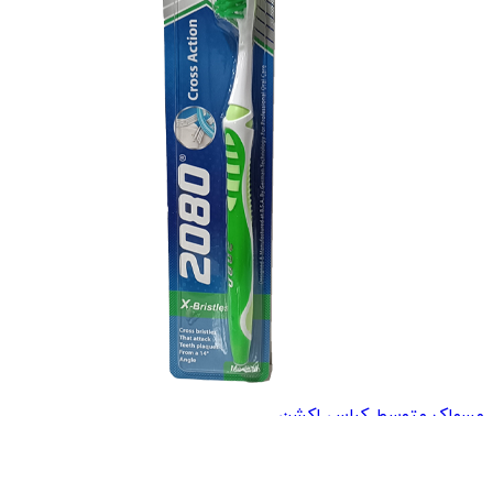
مسواک متوسط کراس اکشن...
97,100
تومان
115,000