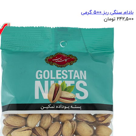
بادام سنگی ریز 500 گرمی
242,500
تومان