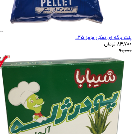
پلت برگه ای نمکی مزمز 45...
84,700
تومان
90,000