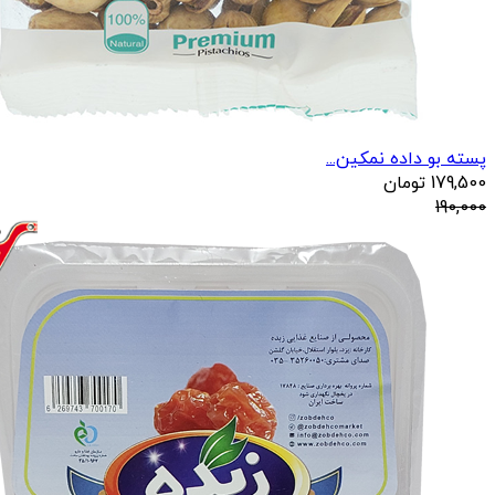
پسته بو داده نمکین...
179,500
تومان
190,000