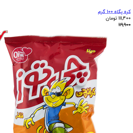
کره پگاه 100 گرم
111,400
تومان
119,900