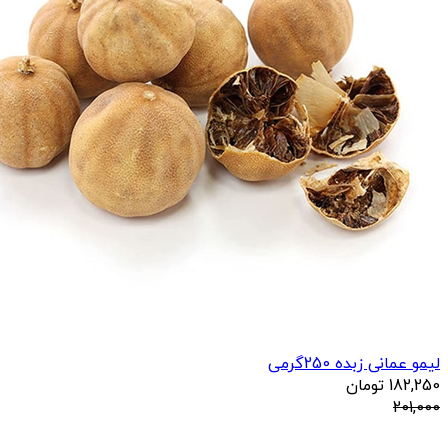
لیمو عمانی زبده 250گرمی
182,250
تومان
201,000