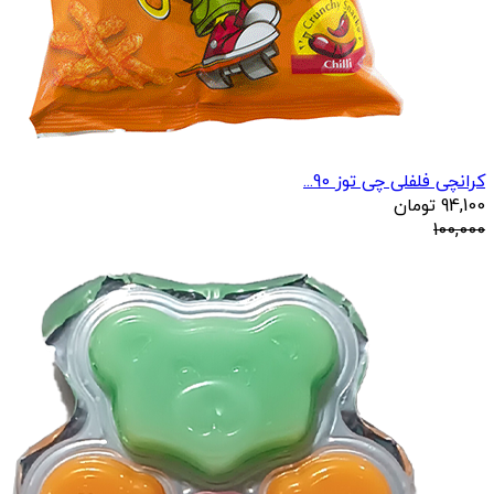
کرانچی فلفلی چی توز 90...
94,100
تومان
100,000