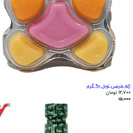
ژله خرسی نوبل 90 گرم
12,700
تومان
15,000