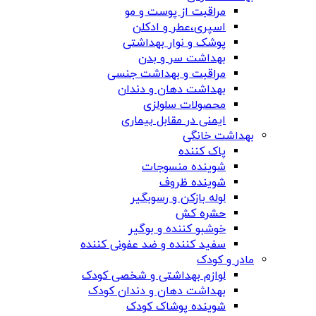
مراقبت از پوست و مو
اسپری،عطر و ادکلن
پوشک و نوار بهداشتی
بهداشت سر و بدن
مراقبت و بهداشت جنسی
بهداشت دهان و دندان
محصولات سلولزی
ایمنی در مقابل بیماری
بهداشت خانگی
پاک کننده
شوینده منسوجات
شوینده ظروف
لوله بازکن و رسوبگیر
حشره کش
خوشبو کننده و بوگیر
سفید کننده و ضد عفونی کننده
مادر و کودک
لوازم بهداشتی و شخصی کودک
بهداشت دهان و دندان کودک
شوینده پوشاک کودک