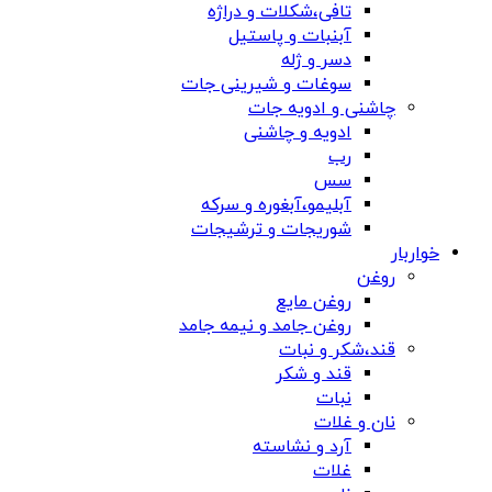
تافی،شکلات و دراژه
آبنبات و پاستیل
دسر و ژله
سوغات و شیرینی جات
چاشنی و ادویه جات
ادویه و چاشنی
رب
سس
آبلیمو،آبغوره و سرکه
شوریجات و ترشیجات
خواربار
روغن
روغن مایع
روغن جامد و نیمه جامد
قند،شکر و نبات
قند و شکر
نبات
نان و غلات
آرد و نشاسته
غلات