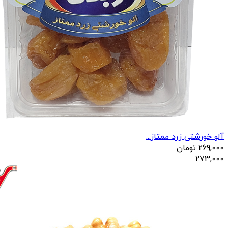
آلو خورشتی زرد ممتاز...
269,000
تومان
273,000