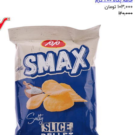
خامه پگاه 200 گرم
103,000
تومان
120,000