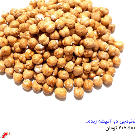
نخودچی دو آتیشه زبده...
207,500
تومان