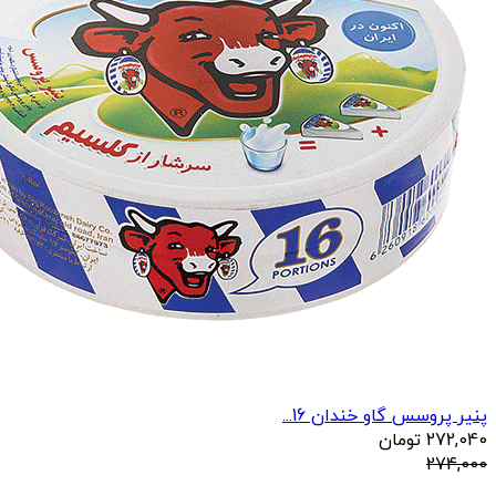
پنیر پروسس گاو خندان 16...
272,040
تومان
274,000