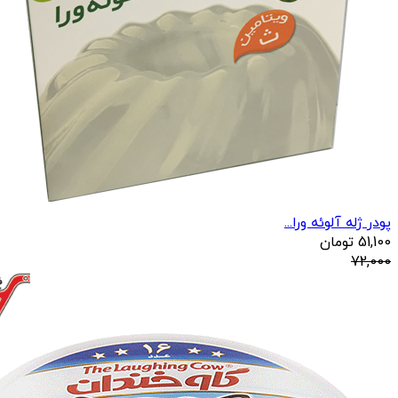
پودر ژله آلوئه ورا...
51,100
تومان
72,000