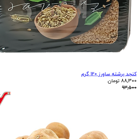
کنجد برشته ساورز 120 گرم
88,300
تومان
93,500