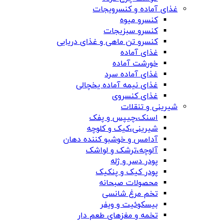
غذای آماده و کنسرویجات
کنسرو میوه
کنسرو سبزیجات
کنسرو تن ماهی و غذای دریایی
غذای آماده
خورشت آماده
غذای آماده سرد
غذای نیمه آماده یخچالی
غذای کنسروی
شیرینی و تنقلات
اسنک،چیپس و پفک
شیرینی،کیک و کلوچه
آدامس و خوشبو کننده دهان
آلوچه،ترشک و لواشک
پودر دسر و ژله
پودر کیک و پنکیک
محصولات صبحانه
تخم مرغ شانسی
بیسکوئیت و ویفر
تخمه و مغزهای طعم دار