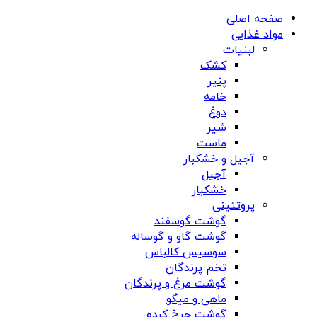
صفحه اصلی
مواد غذایی
لبنیات
کشک
پنیر
خامه
دوغ
شیر
ماست
آجیل و خشکبار
آجیل
خشکبار
پروتئینی
گوشت گوسفند
گوشت گاو و گوساله
سوسیس کالباس
تخم پرندگان
گوشت مرغ و پرندگان
ماهی و میگو
گوشت چرخ کرده