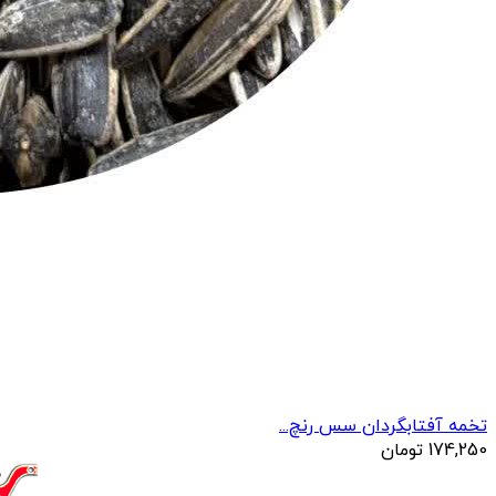
تخمه آفتابگردان سس رنچ...
174,250
تومان