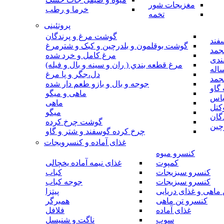
مغزیجات شور
خرما و رطب
تخمه
پروتئینی
گوشت مرغ و پرندگان
فند
گوشت بوقلمون و بلدرچین و کبک و شترمرغ
جمد
مرغ کامل و خرد شده
ندی
مرغ قطعه بندي ( ران و سينه و بال و فيله)
اله
دل،جگر و پا مرغ
جمد
جوجه و بال و بازو طعم دار شده
گاو
ماهی و میگو
باس
ماهی
کتل
میگو
گان
گوشت چرخ کرده
چین
چرخ کرده گوسفند و شتر و گاو
غذای آماده و کنسرویجات
کنسرو میوه
کمپوت
غذای نیمه آماده یخچالی
کنسرو سبزیجات
کباب
کنسرو سبزیجات
جوجه کباب
ماهی و غذای دریایی
پیتزا
کنسرو تن ماهی
همبرگر
غذای آماده
فلافل
سوپ
ناگت و شنیسل