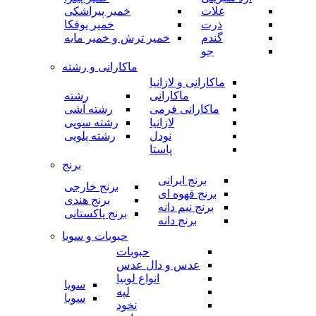
غلات
خمیر پیراشکی
ذرت
خمیر یوفکا
گندم
خمیر ترش و خمیر مایه
جو
ماکارانی و رشته
ماکارانی و لازانیا
ماکارانی
رشته
ماکارانی فرمی
رشته آشی
لازانیا
رشته سوپی
نودل
رشته پلویی
پاستا
برنج
برنج ایرانی
برنج خارجی
برنج قهوه ای
برنج هندی
برنج نیم دانه
برنج پاکستانی
برنج دانه
حبوبات و سویا
حبوبات
عدس و دال عدس
انواع لوبیا
سویا
لپه
سویا
نخود