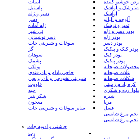
رص خوشبو کننده
آبنبات
ه،ترشک و لواشک
پاستیل
لواشک
دسر و ژله
آلوچه و آلبالو
دسر
تمبر و ترشک
ژله آماده
پودر دسر و ژله
نی شیر
پودر ژله
دسر نوشیدنی
پودر دسر
سوغات و شیرینی جات
پودر کیک و پنکیک
گز
پودر کیک
سوهان
پودر پنکیک
پشمک
حصولات صبحانه
پولکی
غلات صبحانه
حاجی بادام و نان قندی
شکلات صبحانه
شیرینی نخودچی و نان برنجی
کره بادام زمینی
قاووت
لوا ارده و شکری
حبه
شیره
شکر پنیر
مربا
معجون
عسل
سایر سوغات و شیرینی جات
تخم مرغ شانسی
تخم مرغ شانسی
چاشنی و ادویه جات
رب