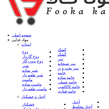
صفحه اصلی
مواد غذایی
لبنیات
کشک
دوغ
کشک
دوغ گازدار
پنیر
دوغ بدون گاز
پنیر صبحانه
شیر
پنیر پخت و پز
شیر ساده
خامه
شیر طعم دار
خامه ساده
ماست
خامه عسلی
ماست ساده
خامه کاکائویی
ماست طعم دار
خامه قنادی
آجیل و خشکبار
آجیل
خشکبار
آجیل مخلوط
میوه و صیفی جات خشک