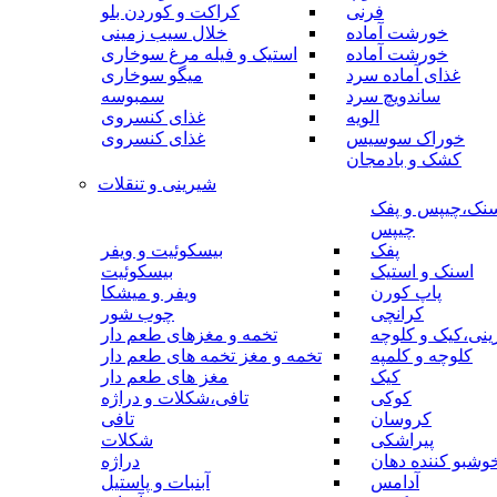
فرنی
کراکت و کوردن بلو
خورشت آماده
خلال سیب زمینی
خورشت آماده
استیک و فیله مرغ سوخاری
غذای آماده سرد
میگو سوخاری
ساندویچ سرد
سمبوسه
الویه
غذای کنسروی
خوراک سوسیس
غذای کنسروی
کشک و بادمجان
شیرینی و تنقلات
نک،چیپس و پفک
چیپس
پفک
بیسکوئیت و ویفر
اسنک و استیک
بیسکوئیت
پاپ کورن
ویفر و میشکا
کرانچی
چوب شور
نی،کیک و کلوچه
تخمه و مغزهای طعم دار
کلوچه و کلمپه
تخمه و مغز تخمه های طعم دار
کیک
مغز های طعم دار
کوکی
تافی،شکلات و دراژه
کروسان
تافی
پیراشکی
شکلات
وشبو کننده دهان
دراژه
آدامس
آبنبات و پاستیل