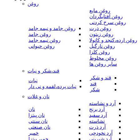
روغن
روغن مایع
روغن آفتابگردان
روغن سرخ کردنی
روغن ذرت
روغن جامد و نیمه جامد
روغن زیتون
روغن جامد
روغن ارده،کنجد و کانولا
روغن نیمه جامد
روغن نارگیل
روغن حیوانی
روغن کلزا
روغن مخلوط
سایر روغن ها
قند،شکر و نبات
قند و شکر
نبات
قند
نبات پرده،لقمه و نی دار
شکر
نان و غلات
آرد و نشاسته
آرد برنج
نان
آرد سفید
نان پیتزا
نشاسته
نان سنتی
آرد ذرت
نان صنعتی
آرد نخودچی
خمیر
آرد شیرینی
خمیر پیتزا