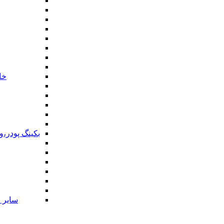
خا
بکینگ پودر،
سایر ا