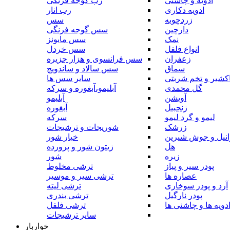
ادویه و چاشنی
رب گوجه فرنگی
ادویه دکاری
رب انار
زردچوبه
سس
دارچین
سس گوجه فرنگی
نمک
سس مایونز
انواع فلفل
سس خردل
زعفران
سس فرانسوی و هزار جزیره
سماق
سس سالاد و ساندویچ
کشیر و تخم شربتی
سایر سس ها
گل محمدی
آبلیمو،آبغوره و سرکه
آویشن
آبلیمو
زنجبیل
آبغوره
لیمو و گرد لیمو
سرکه
زرشک
شوریجات و ترشیجات
وانیل و جوش شیرین
خیار شور
هل
زیتون شور و پرورده
زیره
شور
پودر سیر و پیاز
ترشی مخلوط
عصاره ها
ترشی سیر و موسیر
آرد و پودر سوخاری
ترشی لیته
پودر نارگیل
ترشی بندری
دویه ها و چاشنی ها
ترشی فلفل
سایر ترشیجات
خواربار