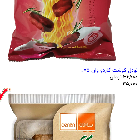
نودل گوشت گاردو وان 75...
36,600
تومان
45,000