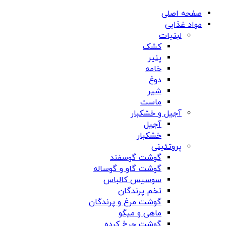
صفحه اصلی
مواد غذایی
لبنیات
کشک
پنیر
خامه
دوغ
شیر
ماست
آجیل و خشکبار
آجیل
خشکبار
پروتئینی
گوشت گوسفند
گوشت گاو و گوساله
سوسیس کالباس
تخم پرندگان
گوشت مرغ و پرندگان
ماهی و میگو
گوشت چرخ کرده