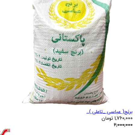
برنج( عباسی _تاملی )...
1,760,000
تومان
2,000,000