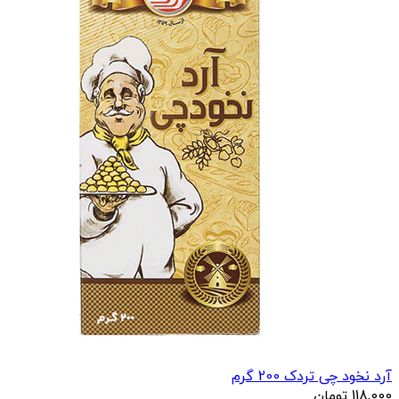
آرد نخود چی تردک 200 گرم
118,000
تومان