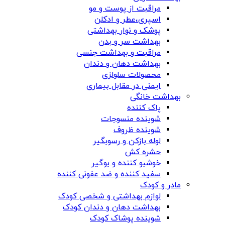
مراقبت از پوست و مو
اسپری،عطر و ادکلن
پوشک و نوار بهداشتی
بهداشت سر و بدن
مراقبت و بهداشت جنسی
بهداشت دهان و دندان
محصولات سلولزی
ایمنی در مقابل بیماری
بهداشت خانگی
پاک کننده
شوینده منسوجات
شوینده ظروف
لوله بازکن و رسوبگیر
حشره کش
خوشبو کننده و بوگیر
سفید کننده و ضد عفونی کننده
مادر و کودک
لوازم بهداشتی و شخصی کودک
بهداشت دهان و دندان کودک
شوینده پوشاک کودک