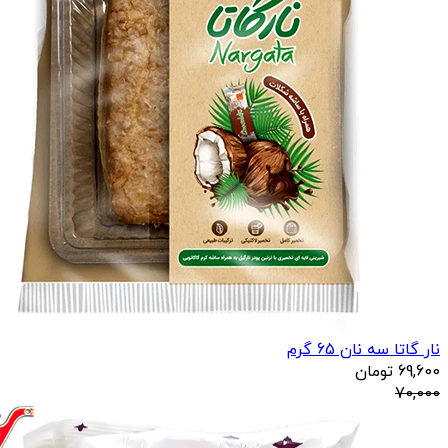
نار گاتا سه نان 65 گرم
69,600
تومان
70,000