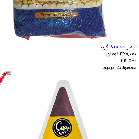
لپه زبده 800 گرم
360,000
تومان
412,500
محصولات مرتبط