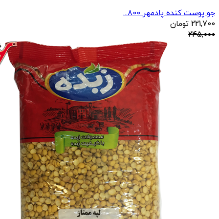
جو پوست کنده پادمهر 800...
221,700
تومان
245,000