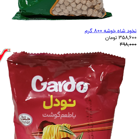
نخود شاه خوشه 800 گرم
358,600
تومان
498,000