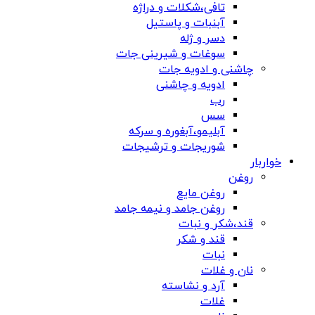
تافی،شکلات و دراژه
آبنبات و پاستیل
دسر و ژله
سوغات و شیرینی جات
چاشنی و ادویه جات
ادویه و چاشنی
رب
سس
آبلیمو،آبغوره و سرکه
شوریجات و ترشیجات
خواربار
روغن
روغن مایع
روغن جامد و نیمه جامد
قند،شکر و نبات
قند و شکر
نبات
نان و غلات
آرد و نشاسته
غلات