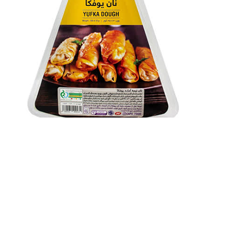
نان یوفکا کاپو 350 گرم
225,700
تومان
264,800