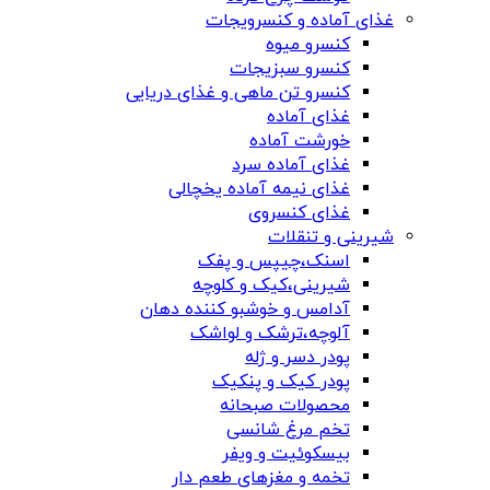
غذای آماده و کنسرویجات
کنسرو میوه
کنسرو سبزیجات
کنسرو تن ماهی و غذای دریایی
غذای آماده
خورشت آماده
غذای آماده سرد
غذای نیمه آماده یخچالی
غذای کنسروی
شیرینی و تنقلات
اسنک،چیپس و پفک
شیرینی،کیک و کلوچه
آدامس و خوشبو کننده دهان
آلوچه،ترشک و لواشک
پودر دسر و ژله
پودر کیک و پنکیک
محصولات صبحانه
تخم مرغ شانسی
بیسکوئیت و ویفر
تخمه و مغزهای طعم دار