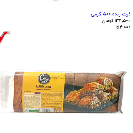
ذرت زبده 500 گرمی
134,500
تومان
154,000