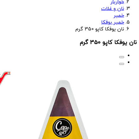
خواربار
نان و غلات
خمیر
خمیر یوفکا
نان یوفکا کاپو 350 گرم
نان یوفکا کاپو 350 گرم