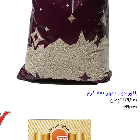
بلغور جو پادمهر 800 گرم
169,200
تومان
199,000