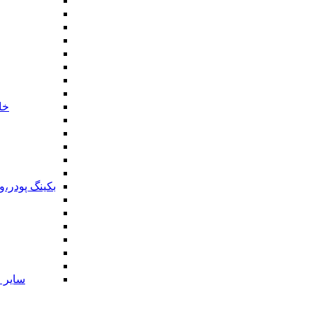
خا
بکینگ پودر،
سایر ا