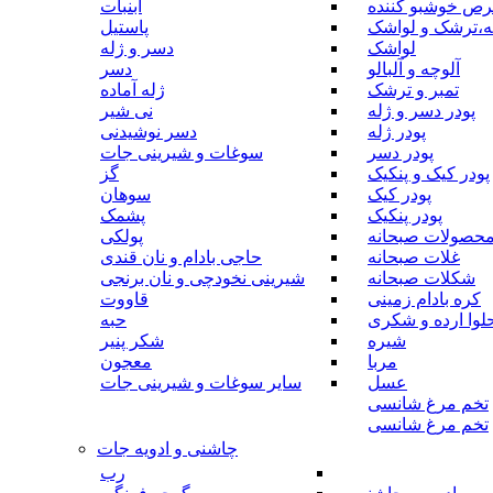
رص خوشبو کننده
آبنبات
ه،ترشک و لواشک
پاستیل
لواشک
دسر و ژله
آلوچه و آلبالو
دسر
تمبر و ترشک
ژله آماده
پودر دسر و ژله
نی شیر
پودر ژله
دسر نوشیدنی
پودر دسر
سوغات و شیرینی جات
پودر کیک و پنکیک
گز
پودر کیک
سوهان
پودر پنکیک
پشمک
حصولات صبحانه
پولکی
غلات صبحانه
حاجی بادام و نان قندی
شکلات صبحانه
شیرینی نخودچی و نان برنجی
کره بادام زمینی
قاووت
لوا ارده و شکری
حبه
شیره
شکر پنیر
مربا
معجون
عسل
سایر سوغات و شیرینی جات
تخم مرغ شانسی
تخم مرغ شانسی
چاشنی و ادویه جات
رب