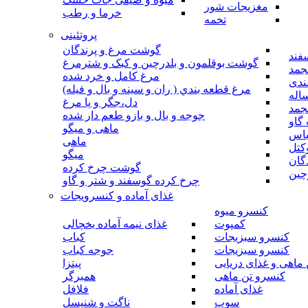
مغزیجات شور
خرما و رطب
تخمه
پروتئینی
گوشت مرغ و پرندگان
فند
گوشت بوقلمون و بلدرچین و کبک و شترمرغ
جمد
مرغ کامل و خرد شده
ندی
مرغ قطعه بندي ( ران و سينه و بال و فيله)
اله
دل،جگر و پا مرغ
جمد
جوجه و بال و بازو طعم دار شده
گاو
ماهی و میگو
باس
ماهی
کتل
میگو
گان
گوشت چرخ کرده
چین
چرخ کرده گوسفند و شتر و گاو
غذای آماده و کنسرویجات
کنسرو میوه
کمپوت
غذای نیمه آماده یخچالی
کنسرو سبزیجات
کباب
کنسرو سبزیجات
جوجه کباب
ماهی و غذای دریایی
پیتزا
کنسرو تن ماهی
همبرگر
غذای آماده
فلافل
سوپ
ناگت و شنیسل