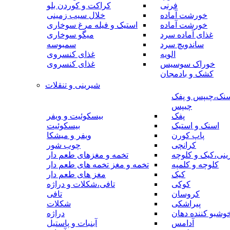
فرنی
کراکت و کوردن بلو
خورشت آماده
خلال سیب زمینی
خورشت آماده
استیک و فیله مرغ سوخاری
غذای آماده سرد
میگو سوخاری
ساندویچ سرد
سمبوسه
الویه
غذای کنسروی
خوراک سوسیس
غذای کنسروی
کشک و بادمجان
شیرینی و تنقلات
نک،چیپس و پفک
چیپس
پفک
بیسکوئیت و ویفر
اسنک و استیک
بیسکوئیت
پاپ کورن
ویفر و میشکا
کرانچی
چوب شور
نی،کیک و کلوچه
تخمه و مغزهای طعم دار
کلوچه و کلمپه
تخمه و مغز تخمه های طعم دار
کیک
مغز های طعم دار
کوکی
تافی،شکلات و دراژه
کروسان
تافی
پیراشکی
شکلات
وشبو کننده دهان
دراژه
آدامس
آبنبات و پاستیل