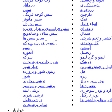
ادویه و چاشنی
رب گوجه فرنگی
ادویه دکاری
رب انار
زردچوبه
سس
دارچین
سس گوجه فرنگی
نمک
سس مایونز
انواع فلفل
سس خردل
زعفران
سس فرانسوی و هزار جزیره
سماق
سس سالاد و ساندویچ
کشیر و تخم شربتی
سایر سس ها
گل محمدی
آبلیمو،آبغوره و سرکه
آویشن
آبلیمو
زنجبیل
آبغوره
لیمو و گرد لیمو
سرکه
زرشک
شوریجات و ترشیجات
وانیل و جوش شیرین
خیار شور
هل
زیتون شور و پرورده
زیره
شور
پودر سیر و پیاز
ترشی مخلوط
عصاره ها
ترشی سیر و موسیر
آرد و پودر سوخاری
ترشی لیته
پودر نارگیل
ترشی بندری
دویه ها و چاشنی ها
ترشی فلفل
سایر ترشیجات
خواربار