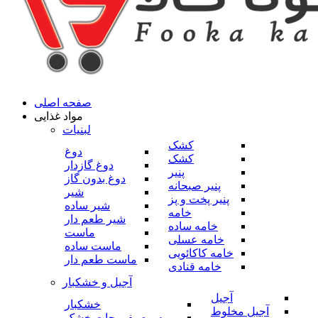
صفحه اصلی
مواد غذایی
لبنیات
کشک
دوغ
کشک
دوغ گازدار
پنیر
دوغ بدون گاز
پنیر صبحانه
شیر
پنیر پخت و پز
شیر ساده
خامه
شیر طعم دار
خامه ساده
ماست
خامه عسلی
ماست ساده
خامه کاکائویی
ماست طعم دار
خامه قنادی
آجیل و خشکبار
آجیل
خشکبار
آجیل مخلوط
میوه و صیفی جات خشک