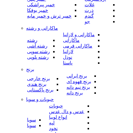
غلات
خمیر پیراشکی
ذرت
خمیر یوفکا
گندم
خمیر ترش و خمیر مایه
جو
ماکارانی و رشته
ماکارانی و لازانیا
ماکارانی
رشته
ماکارانی فرمی
رشته آشی
لازانیا
رشته سوپی
نودل
رشته پلویی
پاستا
برنج
برنج ایرانی
برنج خارجی
برنج قهوه ای
برنج هندی
برنج نیم دانه
برنج پاکستانی
برنج دانه
حبوبات و سویا
حبوبات
عدس و دال عدس
انواع لوبیا
سویا
لپه
سویا
نخود