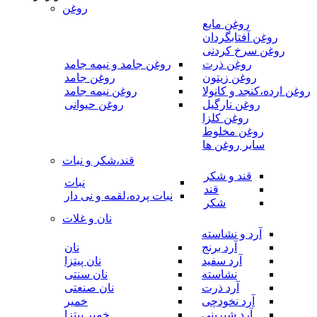
روغن
روغن مایع
روغن آفتابگردان
روغن سرخ کردنی
روغن ذرت
روغن جامد و نیمه جامد
روغن زیتون
روغن جامد
روغن ارده،کنجد و کانولا
روغن نیمه جامد
روغن نارگیل
روغن حیوانی
روغن کلزا
روغن مخلوط
سایر روغن ها
قند،شکر و نبات
قند و شکر
نبات
قند
نبات پرده،لقمه و نی دار
شکر
نان و غلات
آرد و نشاسته
آرد برنج
نان
آرد سفید
نان پیتزا
نشاسته
نان سنتی
آرد ذرت
نان صنعتی
آرد نخودچی
خمیر
آرد شیرینی
خمیر پیتزا