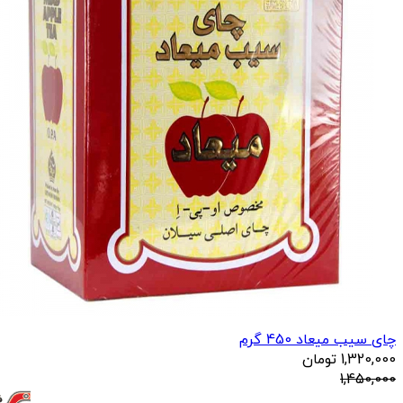
چای سیب میعاد 450 گرم
1,320,000
تومان
1,450,000