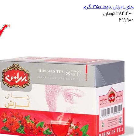
چای ایرانی بلوط 350 گرم
284,400
تومان
299,900