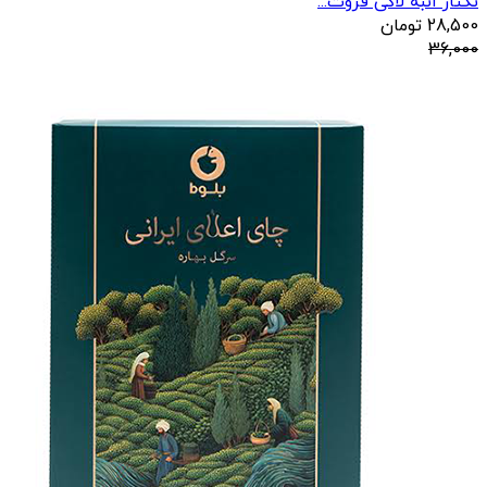
نکتار انبه لاکی فروت...
28,500
تومان
36,000