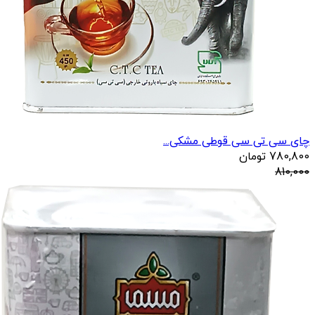
چای سی تی سی قوطی مشکی...
780,800
تومان
810,000