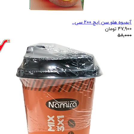
آبمیوه هلو سن ایچ 200 سی...
47,900
تومان
58,000