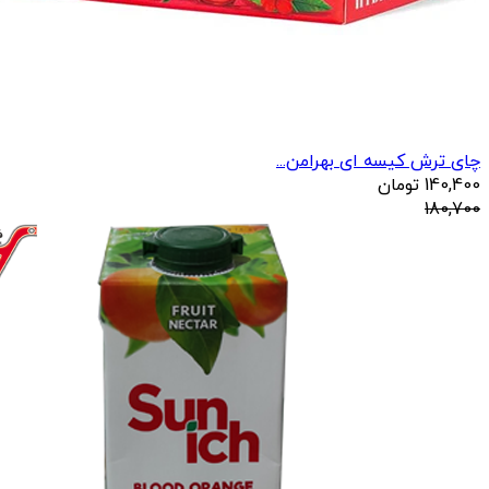
چای ترش کیسه ای بهرامن...
140,400
تومان
180,700