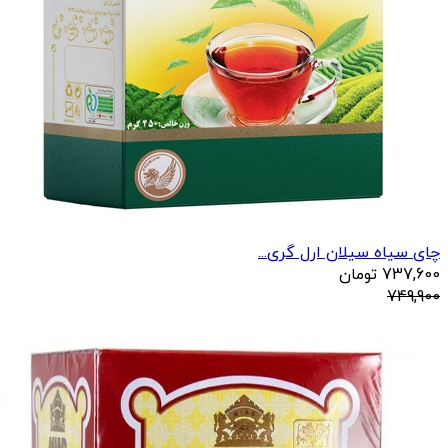
چای سیاه سیلان ارل گری...
737,600
تومان
749,900