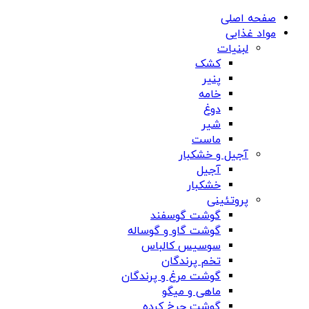
صفحه اصلی
مواد غذایی
لبنیات
کشک
پنیر
خامه
دوغ
شیر
ماست
آجیل و خشکبار
آجیل
خشکبار
پروتئینی
گوشت گوسفند
گوشت گاو و گوساله
سوسیس کالباس
تخم پرندگان
گوشت مرغ و پرندگان
ماهی و میگو
گوشت چرخ کرده