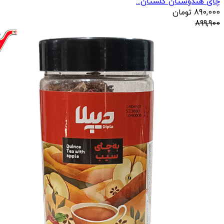
چای هندوستان گلستان...
890,000
تومان
899,900