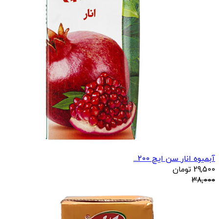
آبمیوه انار سن ایچ 200...
29,500
تومان
38,000