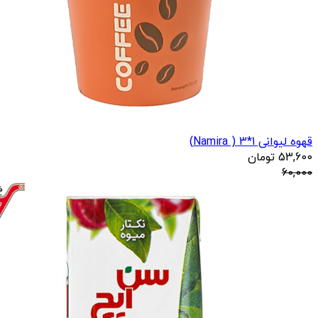
قهوه لیوانی 1*3 ( Namira)
53,600
تومان
60,000