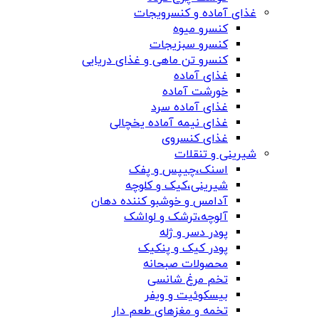
غذای آماده و کنسرویجات
کنسرو میوه
کنسرو سبزیجات
کنسرو تن ماهی و غذای دریایی
غذای آماده
خورشت آماده
غذای آماده سرد
غذای نیمه آماده یخچالی
غذای کنسروی
شیرینی و تنقلات
اسنک،چیپس و پفک
شیرینی،کیک و کلوچه
آدامس و خوشبو کننده دهان
آلوچه،ترشک و لواشک
پودر دسر و ژله
پودر کیک و پنکیک
محصولات صبحانه
تخم مرغ شانسی
بیسکوئیت و ویفر
تخمه و مغزهای طعم دار