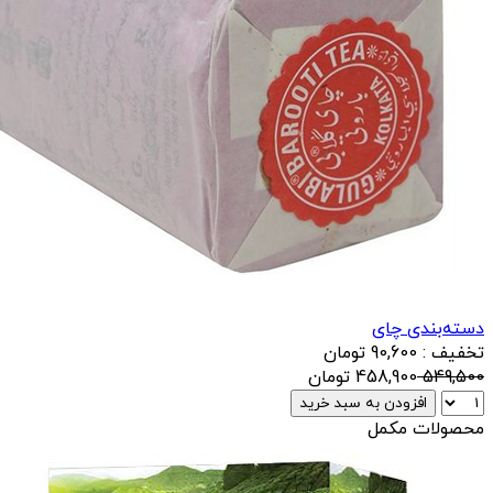
دسته‌بندی چای
تخفیف : 90,600 تومان
549,500
458,900
تومان
افزودن به سبد خرید
محصولات مکمل