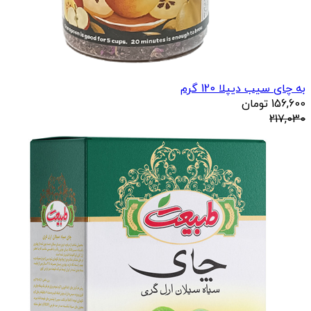
به چای سیب دیپلا 120 گرم
156,600
تومان
217,030