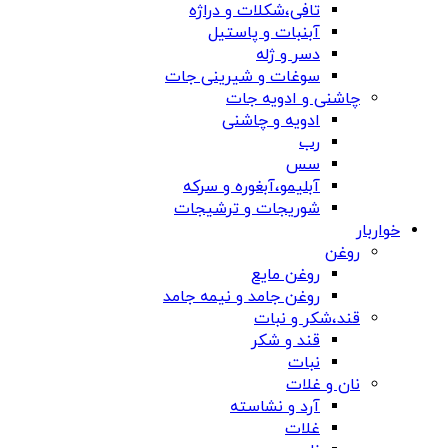
تافی،شکلات و دراژه
آبنبات و پاستیل
دسر و ژله
سوغات و شیرینی جات
چاشنی و ادویه جات
ادویه و چاشنی
رب
سس
آبلیمو،آبغوره و سرکه
شوریجات و ترشیجات
خواربار
روغن
روغن مایع
روغن جامد و نیمه جامد
قند،شکر و نبات
قند و شکر
نبات
نان و غلات
آرد و نشاسته
غلات