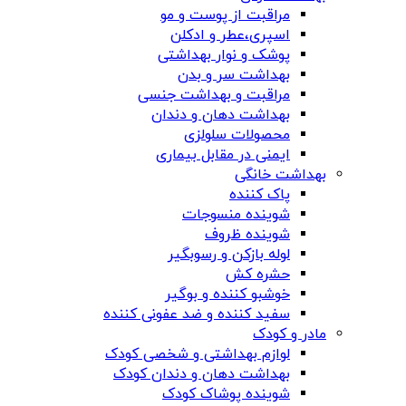
مراقبت از پوست و مو
اسپری،عطر و ادکلن
پوشک و نوار بهداشتی
بهداشت سر و بدن
مراقبت و بهداشت جنسی
بهداشت دهان و دندان
محصولات سلولزی
ایمنی در مقابل بیماری
بهداشت خانگی
پاک کننده
شوینده منسوجات
شوینده ظروف
لوله بازکن و رسوبگیر
حشره کش
خوشبو کننده و بوگیر
سفید کننده و ضد عفونی کننده
مادر و کودک
لوازم بهداشتی و شخصی کودک
بهداشت دهان و دندان کودک
شوینده پوشاک کودک