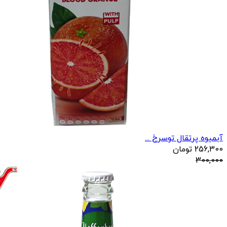
آبمیوه پرتقال توسرخ ...
256,300
تومان
300,000