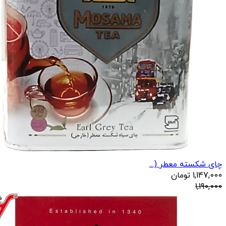
چای شکسته معطر (...
1,147,000
تومان
1,190,000