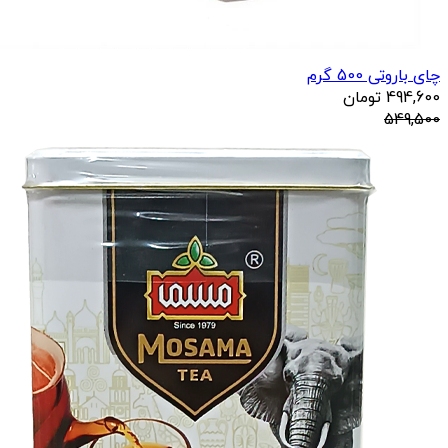
چای باروتی 500 گرم
494,600
تومان
549,500