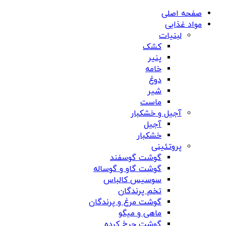
صفحه اصلی
مواد غذایی
لبنیات
کشک
پنیر
خامه
دوغ
شیر
ماست
آجیل و خشکبار
آجیل
خشکبار
پروتئینی
گوشت گوسفند
گوشت گاو و گوساله
سوسیس کالباس
تخم پرندگان
گوشت مرغ و پرندگان
ماهی و میگو
گوشت چرخ کرده