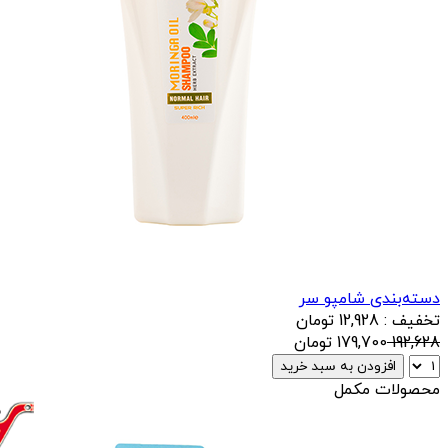
دسته‌بندی شامپو سر
تخفیف : 12,928 تومان
192,628
179,700
تومان
افزودن به سبد خرید
محصولات مکمل