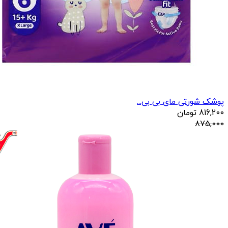
پوشک شورتی مای بی بی...
816,200
تومان
875,000