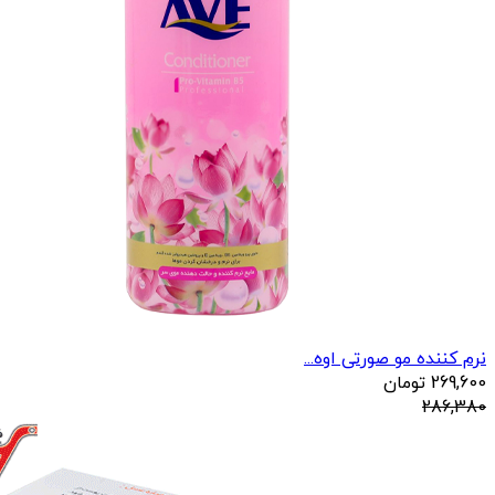
نرم کننده مو صورتی اوه...
269,600
تومان
286,380