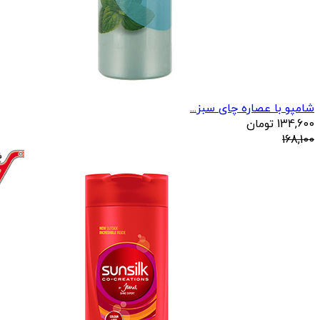
شامپو با عصاره چای سبز...
134,600
تومان
168,100