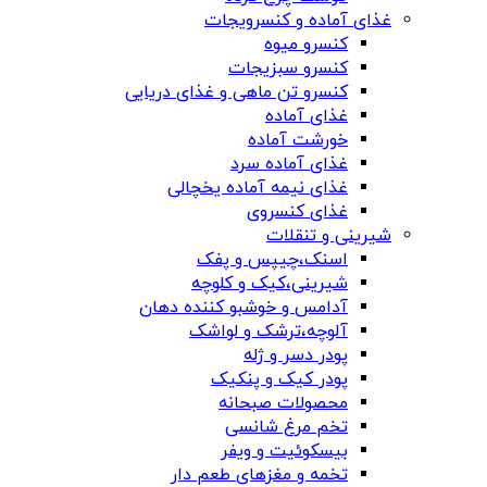
غذای آماده و کنسرویجات
کنسرو میوه
کنسرو سبزیجات
کنسرو تن ماهی و غذای دریایی
غذای آماده
خورشت آماده
غذای آماده سرد
غذای نیمه آماده یخچالی
غذای کنسروی
شیرینی و تنقلات
اسنک،چیپس و پفک
شیرینی،کیک و کلوچه
آدامس و خوشبو کننده دهان
آلوچه،ترشک و لواشک
پودر دسر و ژله
پودر کیک و پنکیک
محصولات صبحانه
تخم مرغ شانسی
بیسکوئیت و ویفر
تخمه و مغزهای طعم دار