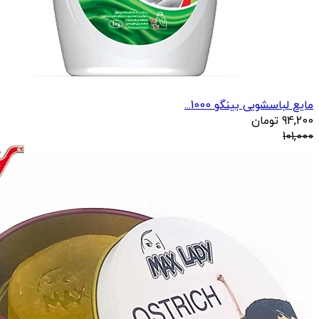
مایع لباسشویی بینگو 1000...
94,200
تومان
101,000