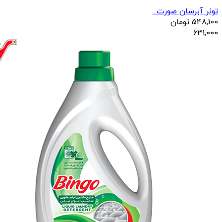
تونر آبرسان صورت...
548,100
تومان
631,000