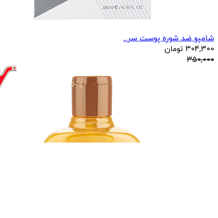
شامپو ضد شوره پوست سر...
304,300
تومان
350,000