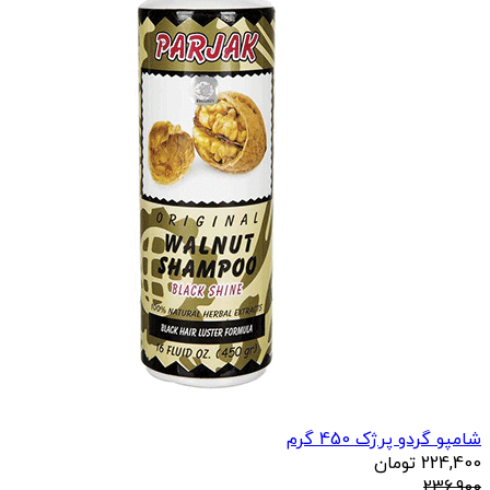
شامپو گردو پرژک 450 گرم
224,400
تومان
236,900