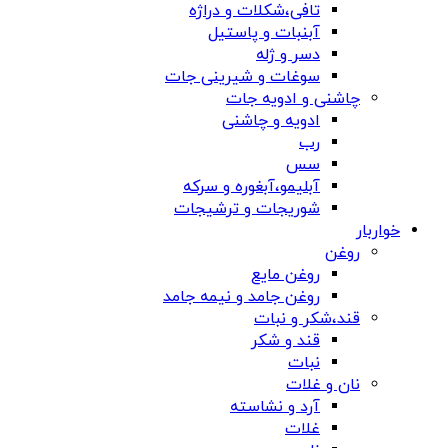
تافی،شکلات و دراژه
آبنبات و پاستیل
دسر و ژله
سوغات و شیرینی جات
چاشنی و ادویه جات
ادویه و چاشنی
رب
سس
آبلیمو،آبغوره و سرکه
شوریجات و ترشیجات
خواربار
روغن
روغن مایع
روغن جامد و نیمه جامد
قند،شکر و نبات
قند و شکر
نبات
نان و غلات
آرد و نشاسته
غلات