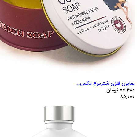
صابون فلزی شترمرغ مکس...
75,400
تومان
85,000