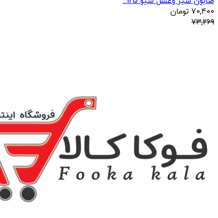
صابون شیر وعسل سیو 125...
70,400
تومان
73,269