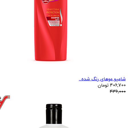
شامپو موهای رنگ شده...
406,700
تومان
436,000