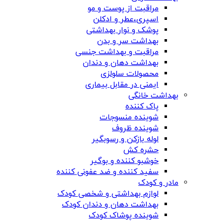
مراقبت از پوست و مو
اسپری،عطر و ادکلن
پوشک و نوار بهداشتی
بهداشت سر و بدن
مراقبت و بهداشت جنسی
بهداشت دهان و دندان
محصولات سلولزی
ایمنی در مقابل بیماری
بهداشت خانگی
پاک کننده
شوینده منسوجات
شوینده ظروف
لوله بازکن و رسوبگیر
حشره کش
خوشبو کننده و بوگیر
سفید کننده و ضد عفونی کننده
مادر و کودک
لوازم بهداشتی و شخصی کودک
بهداشت دهان و دندان کودک
شوینده پوشاک کودک