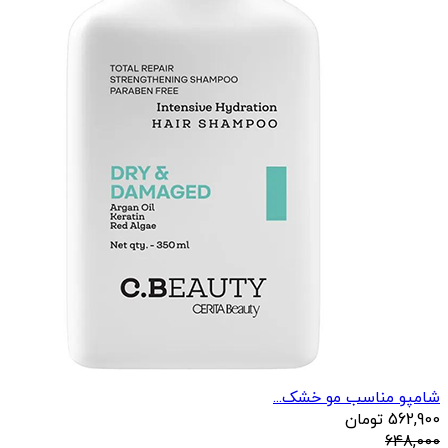
شامپو مناسب مو خشک...
562,900
تومان
648,000