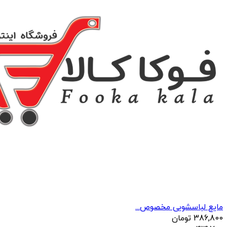
مایع لباسشویی مخصوص...
386,800
تومان