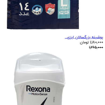
پوشینه بزرگسالان ایزی...
1,180,000
تومان
1,265,000