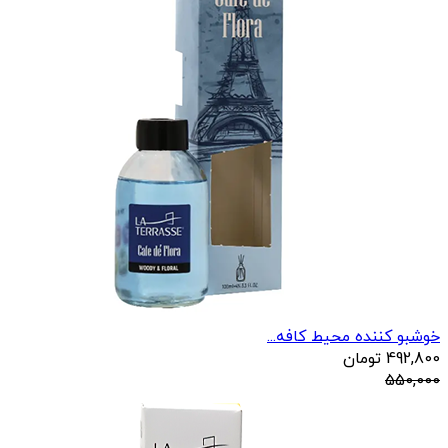
خوشبو کننده محیط کافه...
492,800
تومان
550,000