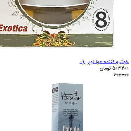
خوشبو کننده هوا توپی (...
503,200
تومان
600,000