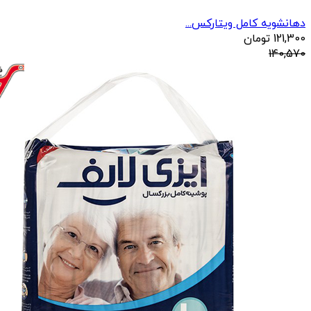
دهانشویه کامل ویتارکس...
121,300
تومان
140,570