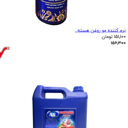
نرم کننده مو روغن هسته...
151,100
تومان
156,300