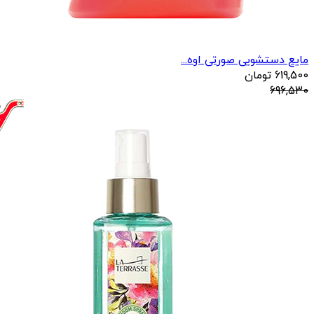
مایع دستشویی صورتی اوه...
619,500
تومان
696,530