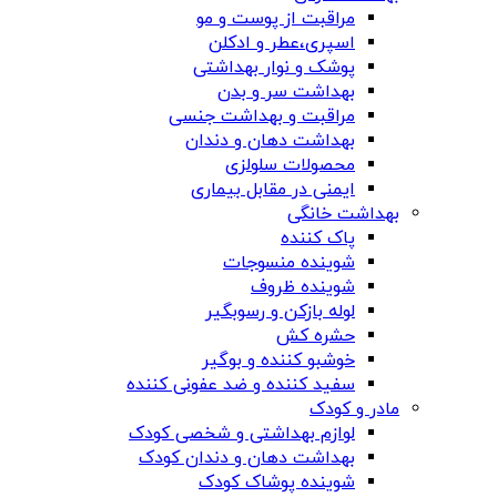
مراقبت از پوست و مو
اسپری،عطر و ادکلن
پوشک و نوار بهداشتی
بهداشت سر و بدن
مراقبت و بهداشت جنسی
بهداشت دهان و دندان
محصولات سلولزی
ایمنی در مقابل بیماری
بهداشت خانگی
پاک کننده
شوینده منسوجات
شوینده ظروف
لوله بازکن و رسوبگیر
حشره کش
خوشبو کننده و بوگیر
سفید کننده و ضد عفونی کننده
مادر و کودک
لوازم بهداشتی و شخصی کودک
بهداشت دهان و دندان کودک
شوینده پوشاک کودک