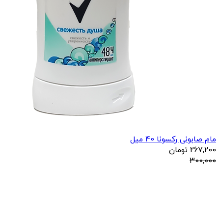
مام صابونی رکسونا 40 میل
267,200
تومان
300,000