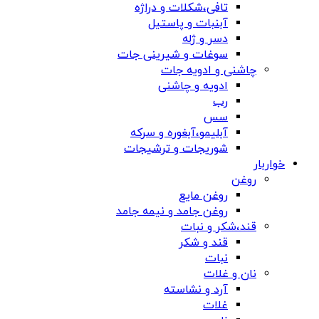
تافی،شکلات و دراژه
آبنبات و پاستیل
دسر و ژله
سوغات و شیرینی جات
چاشنی و ادویه جات
ادویه و چاشنی
رب
سس
آبلیمو،آبغوره و سرکه
شوریجات و ترشیجات
خواربار
روغن
روغن مایع
روغن جامد و نیمه جامد
قند،شکر و نبات
قند و شکر
نبات
نان و غلات
آرد و نشاسته
غلات