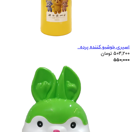
اسپری خوشبو کننده پرده...
504,200
تومان
550,000