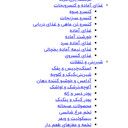
غذای آماده و کنسرویجات
کنسرو میوه
کنسرو سبزیجات
کنسرو تن ماهی و غذای دریایی
غذای آماده
خورشت آماده
غذای آماده سرد
غذای نیمه آماده یخچالی
غذای کنسروی
شیرینی و تنقلات
اسنک،چیپس و پفک
شیرینی،کیک و کلوچه
آدامس و خوشبو کننده دهان
آلوچه،ترشک و لواشک
پودر دسر و ژله
پودر کیک و پنکیک
محصولات صبحانه
تخم مرغ شانسی
بیسکوئیت و ویفر
تخمه و مغزهای طعم دار