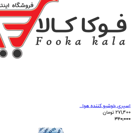
اسپری خوشبو کننده هوا...
271,400
تومان
320,000