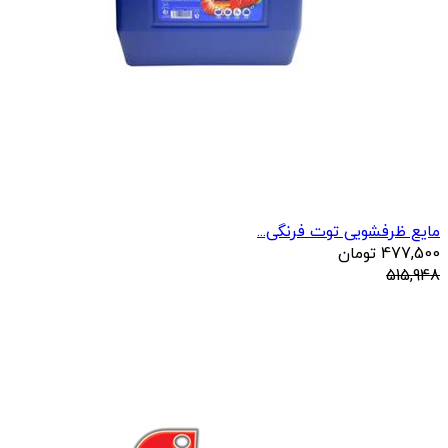
مایع ظرفشویی توت فرنگی...
477,500
تومان
515,948