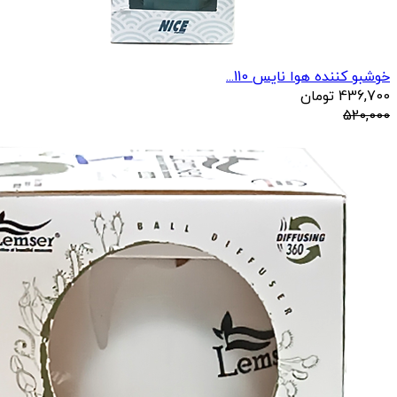
خوشبو کننده هوا نایس 110...
436,700
تومان
520,000