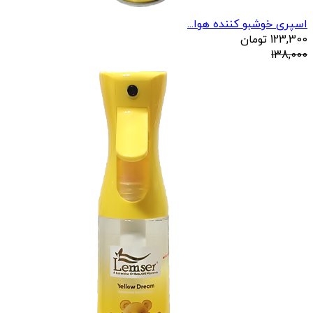
اسپری خوشبو کننده هوا...
123,300
تومان
138,000