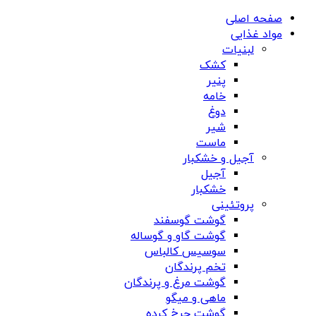
صفحه اصلی
مواد غذایی
لبنیات
کشک
پنیر
خامه
دوغ
شیر
ماست
آجیل و خشکبار
آجیل
خشکبار
پروتئینی
گوشت گوسفند
گوشت گاو و گوساله
سوسیس کالباس
تخم پرندگان
گوشت مرغ و پرندگان
ماهی و میگو
گوشت چرخ کرده