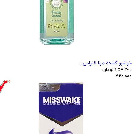
خوشبو کننده هوا لاتراس...
258,200
تومان
320,000