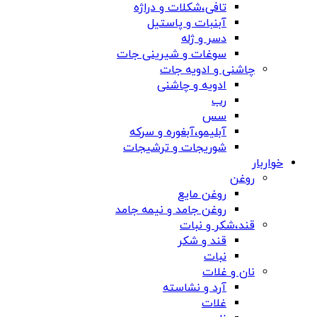
تافی،شکلات و دراژه
آبنبات و پاستیل
دسر و ژله
سوغات و شیرینی جات
چاشنی و ادویه جات
ادویه و چاشنی
رب
سس
آبلیمو،آبغوره و سرکه
شوریجات و ترشیجات
خواربار
روغن
روغن مایع
روغن جامد و نیمه جامد
قند،شکر و نبات
قند و شکر
نبات
نان و غلات
آرد و نشاسته
غلات