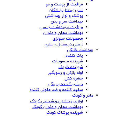
مراقبت از پوست و مو
اسپری،عطر و ادکلن
پوشک و نوار بهداشتی
بهداشت سر و بدن
مراقبت و بهداشت جنسی
بهداشت دهان و دندان
محصولات سلولزی
ایمنی در مقابل بیماری
بهداشت خانگی
پاک کننده
شوینده منسوجات
شوینده ظروف
لوله بازکن و رسوبگیر
حشره کش
خوشبو کننده و بوگیر
سفید کننده و ضد عفونی کننده
مادر و کودک
لوازم بهداشتی و شخصی کودک
بهداشت دهان و دندان کودک
شوینده پوشاک کودک