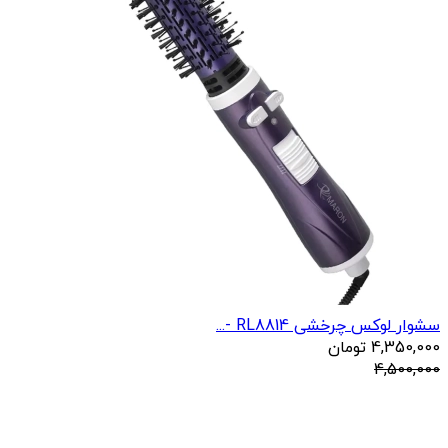
سشوار لوکس چرخشی RL8814 -...
4,350,000
تومان
4,500,000