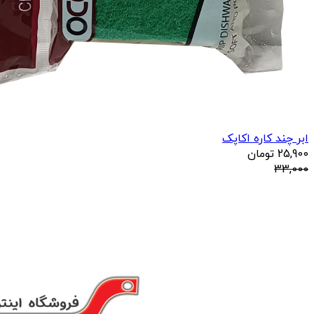
ابر چند کاره اکاپک
25,900
تومان
33,000