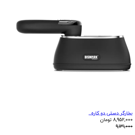
بخارگر دستی دو کاره...
8,952,000
تومان
9,131,000