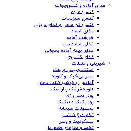
غذای آماده و کنسرویجات
کنسرو میوه
کنسرو سبزیجات
کنسرو تن ماهی و غذای دریایی
غذای آماده
خورشت آماده
غذای آماده سرد
غذای نیمه آماده یخچالی
غذای کنسروی
شیرینی و تنقلات
اسنک،چیپس و پفک
شیرینی،کیک و کلوچه
آدامس و خوشبو کننده دهان
آلوچه،ترشک و لواشک
پودر دسر و ژله
پودر کیک و پنکیک
محصولات صبحانه
تخم مرغ شانسی
بیسکوئیت و ویفر
تخمه و مغزهای طعم دار