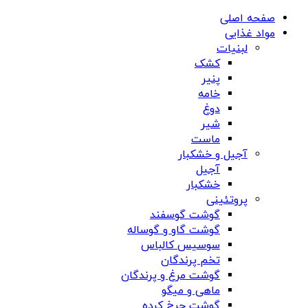
صفحه اصلی
مواد غذایی
لبنیات
کشک
پنیر
خامه
دوغ
شیر
ماست
آجیل و خشکبار
آجیل
خشکبار
پروتئینی
گوشت گوسفند
گوشت گاو و گوساله
سوسیس کالباس
تخم پرندگان
گوشت مرغ و پرندگان
ماهی و میگو
گوشت چرخ کرده