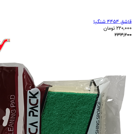
قاشق 4454 شنگیا
220,000
تومان
233,200