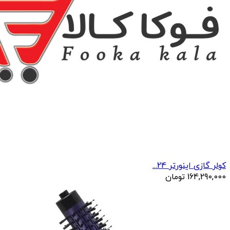
کولر گازی اینورتر 24...
164,290,000
تومان