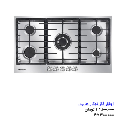
اجاق گاز توکار هاب...
44,100,000
تومان
45,300,000