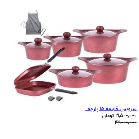
سرویس قابلمه 15 پارچه...
21,500,000
تومان
22,000,000