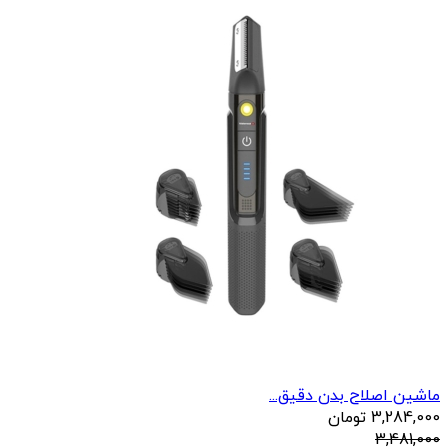
ماشین اصلاح بدن دقیق...
3,284,000
تومان
3,481,000