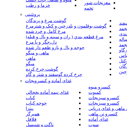
مغزیجات شور
خرما و رطب
تخمه
پروتئینی
گوشت مرغ و پرندگان
فند
گوشت بوقلمون و بلدرچین و کبک و شترمرغ
جمد
مرغ کامل و خرد شده
ندی
مرغ قطعه بندي ( ران و سينه و بال و فيله)
اله
دل،جگر و پا مرغ
جمد
جوجه و بال و بازو طعم دار شده
گاو
ماهی و میگو
باس
ماهی
کتل
میگو
گان
گوشت چرخ کرده
چین
چرخ کرده گوسفند و شتر و گاو
غذای آماده و کنسرویجات
کنسرو میوه
کمپوت
غذای نیمه آماده یخچالی
کنسرو سبزیجات
کباب
کنسرو سبزیجات
جوجه کباب
ماهی و غذای دریایی
پیتزا
کنسرو تن ماهی
همبرگر
غذای آماده
فلافل
سوپ
ناگت و شنیسل