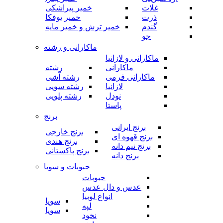
غلات
خمیر پیراشکی
ذرت
خمیر یوفکا
گندم
خمیر ترش و خمیر مایه
جو
ماکارانی و رشته
ماکارانی و لازانیا
ماکارانی
رشته
ماکارانی فرمی
رشته آشی
لازانیا
رشته سوپی
نودل
رشته پلویی
پاستا
برنج
برنج ایرانی
برنج خارجی
برنج قهوه ای
برنج هندی
برنج نیم دانه
برنج پاکستانی
برنج دانه
حبوبات و سویا
حبوبات
عدس و دال عدس
انواع لوبیا
سویا
لپه
سویا
نخود