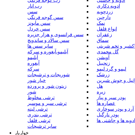
ادویه و چاشنی
رب گوجه فرنگی
ادویه دکاری
رب انار
زردچوبه
سس
دارچین
سس گوجه فرنگی
نمک
سس مایونز
انواع فلفل
سس خردل
زعفران
سس فرانسوی و هزار جزیره
سماق
سس سالاد و ساندویچ
کشیر و تخم شربتی
سایر سس ها
گل محمدی
آبلیمو،آبغوره و سرکه
آویشن
آبلیمو
زنجبیل
آبغوره
لیمو و گرد لیمو
سرکه
زرشک
شوریجات و ترشیجات
وانیل و جوش شیرین
خیار شور
هل
زیتون شور و پرورده
زیره
شور
پودر سیر و پیاز
ترشی مخلوط
عصاره ها
ترشی سیر و موسیر
آرد و پودر سوخاری
ترشی لیته
پودر نارگیل
ترشی بندری
دویه ها و چاشنی ها
ترشی فلفل
سایر ترشیجات
خواربار