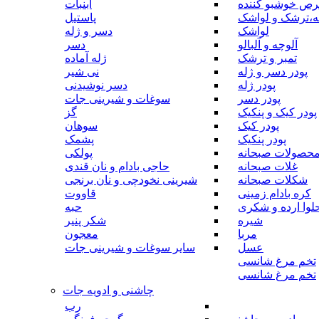
رص خوشبو کننده
آبنبات
ه،ترشک و لواشک
پاستیل
لواشک
دسر و ژله
آلوچه و آلبالو
دسر
تمبر و ترشک
ژله آماده
پودر دسر و ژله
نی شیر
پودر ژله
دسر نوشیدنی
پودر دسر
سوغات و شیرینی جات
پودر کیک و پنکیک
گز
پودر کیک
سوهان
پودر پنکیک
پشمک
حصولات صبحانه
پولکی
غلات صبحانه
حاجی بادام و نان قندی
شکلات صبحانه
شیرینی نخودچی و نان برنجی
کره بادام زمینی
قاووت
لوا ارده و شکری
حبه
شیره
شکر پنیر
مربا
معجون
عسل
سایر سوغات و شیرینی جات
تخم مرغ شانسی
تخم مرغ شانسی
چاشنی و ادویه جات
رب