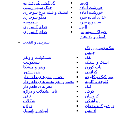
فرنی
کراکت و کوردن بلو
خورشت آماده
خلال سیب زمینی
خورشت آماده
استیک و فیله مرغ سوخاری
غذای آماده سرد
میگو سوخاری
ساندویچ سرد
سمبوسه
الویه
غذای کنسروی
خوراک سوسیس
غذای کنسروی
کشک و بادمجان
شیرینی و تنقلات
نک،چیپس و پفک
چیپس
پفک
بیسکوئیت و ویفر
اسنک و استیک
بیسکوئیت
پاپ کورن
ویفر و میشکا
کرانچی
چوب شور
نی،کیک و کلوچه
تخمه و مغزهای طعم دار
کلوچه و کلمپه
تخمه و مغز تخمه های طعم دار
کیک
مغز های طعم دار
کوکی
تافی،شکلات و دراژه
کروسان
تافی
پیراشکی
شکلات
وشبو کننده دهان
دراژه
آدامس
آبنبات و پاستیل