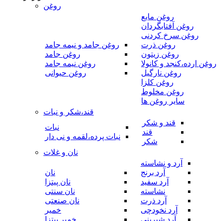
روغن
روغن مایع
روغن آفتابگردان
روغن سرخ کردنی
روغن ذرت
روغن جامد و نیمه جامد
روغن زیتون
روغن جامد
روغن ارده،کنجد و کانولا
روغن نیمه جامد
روغن نارگیل
روغن حیوانی
روغن کلزا
روغن مخلوط
سایر روغن ها
قند،شکر و نبات
قند و شکر
نبات
قند
نبات پرده،لقمه و نی دار
شکر
نان و غلات
آرد و نشاسته
آرد برنج
نان
آرد سفید
نان پیتزا
نشاسته
نان سنتی
آرد ذرت
نان صنعتی
آرد نخودچی
خمیر
آرد شیرینی
خمیر پیتزا