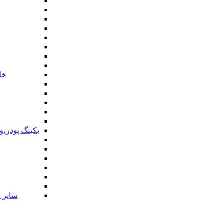
خا
بکینگ پودر،
سایر ا