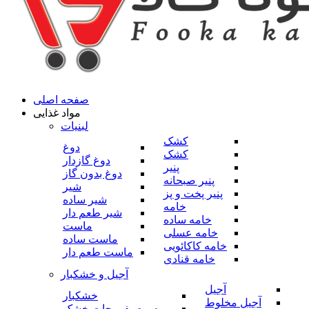
صفحه اصلی
مواد غذایی
لبنیات
کشک
دوغ
کشک
دوغ گازدار
پنیر
دوغ بدون گاز
پنیر صبحانه
شیر
پنیر پخت و پز
شیر ساده
خامه
شیر طعم دار
خامه ساده
ماست
خامه عسلی
ماست ساده
خامه کاکائویی
ماست طعم دار
خامه قنادی
آجیل و خشکبار
آجیل
خشکبار
آجیل مخلوط
میوه و صیفی جات خشک