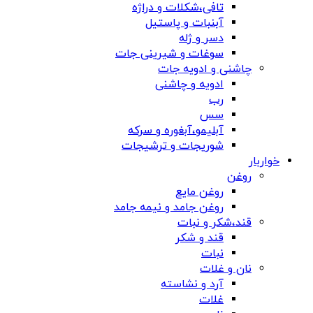
تافی،شکلات و دراژه
آبنبات و پاستیل
دسر و ژله
سوغات و شیرینی جات
چاشنی و ادویه جات
ادویه و چاشنی
رب
سس
آبلیمو،آبغوره و سرکه
شوریجات و ترشیجات
خواربار
روغن
روغن مایع
روغن جامد و نیمه جامد
قند،شکر و نبات
قند و شکر
نبات
نان و غلات
آرد و نشاسته
غلات