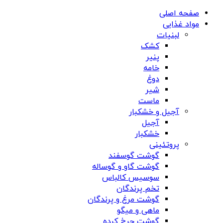
صفحه اصلی
مواد غذایی
لبنیات
کشک
پنیر
خامه
دوغ
شیر
ماست
آجیل و خشکبار
آجیل
خشکبار
پروتئینی
گوشت گوسفند
گوشت گاو و گوساله
سوسیس کالباس
تخم پرندگان
گوشت مرغ و پرندگان
ماهی و میگو
گوشت چرخ کرده