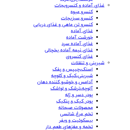
غذای آماده و کنسرویجات
کنسرو میوه
کنسرو سبزیجات
کنسرو تن ماهی و غذای دریایی
غذای آماده
خورشت آماده
غذای آماده سرد
غذای نیمه آماده یخچالی
غذای کنسروی
شیرینی و تنقلات
اسنک،چیپس و پفک
شیرینی،کیک و کلوچه
آدامس و خوشبو کننده دهان
آلوچه،ترشک و لواشک
پودر دسر و ژله
پودر کیک و پنکیک
محصولات صبحانه
تخم مرغ شانسی
بیسکوئیت و ویفر
تخمه و مغزهای طعم دار