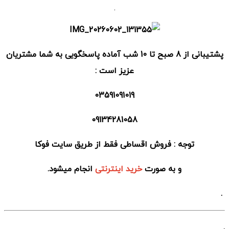
.
پشتیبانی از 8 صبح تا 10 شب آماده پاسخگویی به شما مشتریان
عزیز است :
03591091019
09134281058
توجه : فروش اقساطی فقط از طریق سایت فوکا
و به صورت
خرید اینترنتی
انجام میشود.
.
.