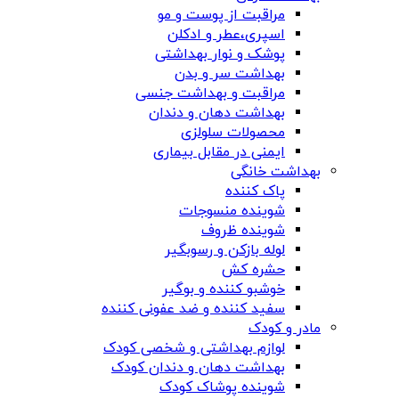
مراقبت از پوست و مو
اسپری،عطر و ادکلن
پوشک و نوار بهداشتی
بهداشت سر و بدن
مراقبت و بهداشت جنسی
بهداشت دهان و دندان
محصولات سلولزی
ایمنی در مقابل بیماری
بهداشت خانگی
پاک کننده
شوینده منسوجات
شوینده ظروف
لوله بازکن و رسوبگیر
حشره کش
خوشبو کننده و بوگیر
سفید کننده و ضد عفونی کننده
مادر و کودک
لوازم بهداشتی و شخصی کودک
بهداشت دهان و دندان کودک
شوینده پوشاک کودک